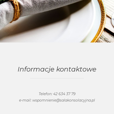
Informacje kontaktowe
Telefon:
42 634 37 79
e-mail:
wspomnienie@salakonsolacyjna.pl